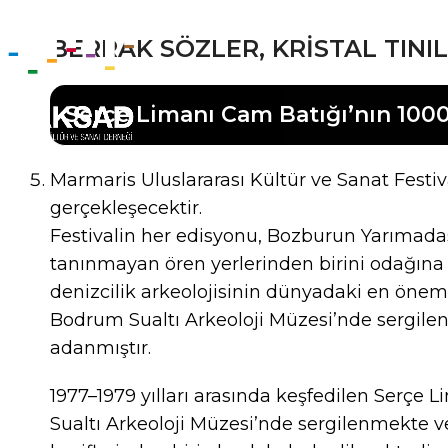
BERRAK SÖZLER, KRİSTAL TINI
Serçe Limanı Cam Batığı’nın 1000.
Marmaris Uluslararası Kültür ve Sanat Festiva
gerçekleşecektir.
Festivalin her edisyonu, Bozburun Yarımadas
tanınmayan ören yerlerinden birini odağına
denizcilik arkeolojisinin dünyadaki en öneml
Bodrum Sualtı Arkeoloji Müzesi’nde sergile
adanmıştır.
1977–1979 yılları arasında keşfedilen Serç
Sualtı Arkeoloji Müzesi’nde sergilenmekte ve