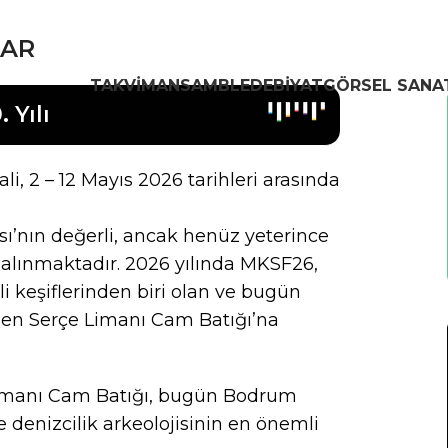
LAR
TAKVIM
ANSAMBL
EDEBIYAT
GÖRSEL SANA
 Yılı
li, 2 – 12 Mayıs 2026 tarihleri arasında
ı’nın değerli, ancak henüz yeterince
 alınmaktadır. 2026 yılında MKSF26,
i keşiflerinden biri olan ve bugün
nen Serçe Limanı Cam Batığı’na
e Limanı Cam Batığı, bugün Bodrum
 denizcilik arkeolojisinin en önemli