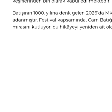
keşiflerinden biri olarak kabul edilmektedir.
Batışının 1000. yılına denk gelen 2026’da 
adanmıştır. Festival kapsamında, Cam Batığı’n
mirasını kutluyor; bu hikâyeyi yeniden ait o