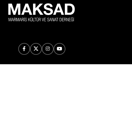
BERRAK SÖZLER, KRİSTAL TINILAR
Serçe Limanı Cam Batığı’nın 1000. Yılı
“1025 yılında, Bizanslı bir ticaret gemisi taşıdığı