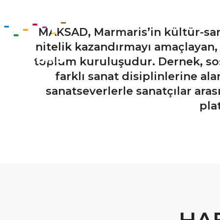
MAKSAD,
Marmaris’in kültür-san
nitelik kazandırmayı amaçlayan, 
toplum kuruluşudur. Dernek, sos
farklı sanat disiplinlerine al
sanatseverlerle sanatçılar ara
pla