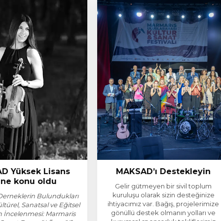
D Yüksek Lisans
MAKSAD’ı Destekleyin
ine konu oldu
Gelir gütmeyen bir sivil toplum
kuruluşu olarak sizin desteğinize
Derneklerin Bulundukları
ihtiyacımız var. Bağış, projelerimize
ltürel, Sanatsal ve Eğitsel
gönüllü destek olmanın yolları ve
ın İncelenmesi: Marmaris