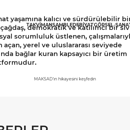
at yaşamına kalıcı ve sürdürülebilir bi
TAKVIM
ANSAMBL
EDEBIYAT
GÖRSEL SANA
çağdaş, demokratik ve katılımcı bir siv
yal sorumluluk üstlenen, çalışmalarıy
an açan, yerel ve uluslararası seviyede
sında bağlar kuran kapsayıcı bir üretim
tformudur.
MAKSAD’ın hikayesini keşfedin