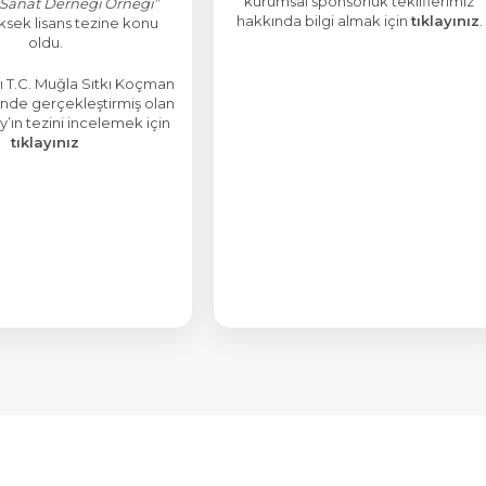
kurumsal sponsorluk tekliflerimiz
 Sanat Derneği Örneği”
hakkında bilgi almak için
tıklayınız
.
üksek lisans tezine konu
oldu.
ı T.C. Muğla Sıtkı Koçman
i’nde gerçekleştirmiş olan
’ın tezini incelemek için
tıklayınız