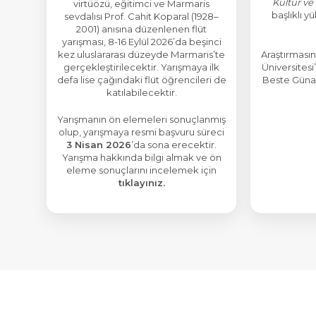
Kültür ve
virtüözü, eğitimci ve Marmaris
başlıklı y
sevdalısı Prof. Cahit Koparal (1928–
2001) anısına düzenlenen flüt
yarışması, 8-16 Eylül 2026’da beşinci
kez uluslararası düzeyde Marmaris’te
Araştırmasın
gerçekleştirilecektir. Yarışmaya ilk
Üniversites
defa lise çağındaki flüt öğrencileri de
Beste Günay
katılabilecektir.
Yarışmanın ön elemeleri sonuçlanmış
olup, yarışmaya resmi başvuru süreci
3 Nisan 2026
’da sona erecektir.
Yarışma hakkında bilgi almak ve ön
eleme sonuçlarını incelemek için
tıklayınız.