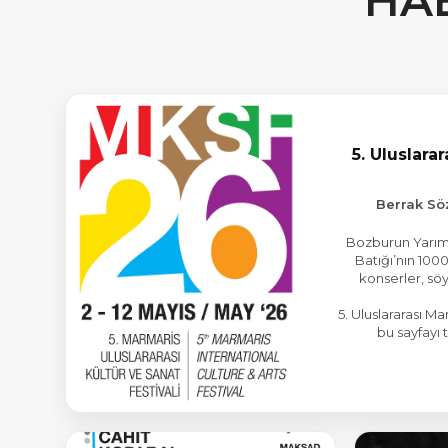
HA
5. Uluslara
Berrak Söz
Bozburun Yarıma
Batığı’nın 100
konserler, söy
5. Uluslararası M
bu sayfayı 