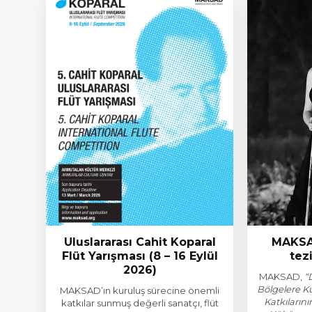
Uluslararası Cahit Koparal
MAKSA
Flüt Yarışması (8 – 16 Eylül
tez
2026)
MAKSAD,
“
Bölgelere Kü
MAKSAD’ın kuruluş sürecine önemli
Katkıların
katkılar sunmuş değerli sanatçı, flüt