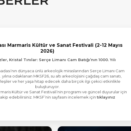
BERLER
rası Marmaris Kültür ve Sanat Festivali (2-12 Mayıs
2026)
ler, Kristal Tınılar: Serçe Limanı Cam Batığı’nın 1000. Yılı
dası’nın dünyaca ünlü arkeolojik miraslarından Serçe Limanı Cam
0. yılına odaklanan MKSF26, su altı arkeolojisini çağdaş cam sanatı,
leşiler ve her yaşa hitap edecek daha birçok ilgi çekici etkinlikle
buluşturuyor.
armaris Kültür ve Sanat Festivali’nin programı ve güncel duyurular için
takip edebilirsiniz. MKSF’nin sayfasını incelemek için
tıklayınız