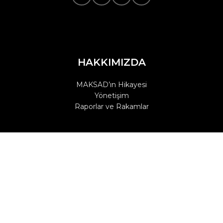
HAKKIMIZDA
MAKSAD’ın Hikayesi
Yönetişim
Raporlar ve Rakamlar
SPONSORLUK
Sponsorluk teklifleriniz için bize ulaşın