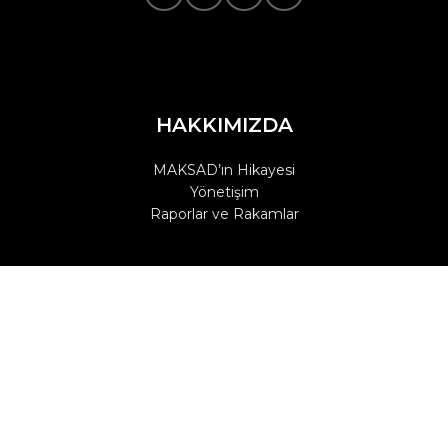
HAKKIMIZDA
MAKSAD’ın Hikayesi
Yönetişim
Raporlar ve Rakamlar
SPONSORLUK
Sponsorluk teklifleriniz için bize ulaşın