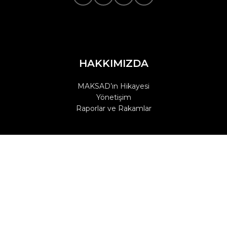
HAKKIMIZDA
MAKSAD’ın Hikayesi
Yönetişim
Raporlar ve Rakamlar
SPONSORLUK
Sponsorluk teklifleriniz için bize ulaşın